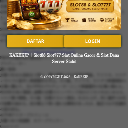
師が動いた。
見事、彼の活躍で大阪の街に平和が訪れた・・・が
令和5年 夏・・・陰陽師の死によって再び「赤い女」の封印が解かれよう
としていた
「赤い女」を再び封印させるのはあなたです。
SCHEDULE and TICKET
スケジュール・チケット販売
7月23日（日）〜8月20日（日）
DAFTAR
LOGIN
チケット販売
Livepocket ticket
7月23日（日）〜8月20日（日）
https://t.livepocket.jp/t/akaionna2
KAKEKJP | Slot88 Slot777 Slot Online Gacor & Slot Dana
PROFILE
制作実行委員会プロフィール
Server Stabil
プロデューサー
溝口 稔和
京都で生まれ高校まで育つ、慶応義塾大学文学部卒業後、アメリカ、ロスア
© COPYRIGHT 2026
|
KAKEKJP
ンゼルスに留学し映画製作を学ぶ。その後、アメリカ、カナダで映像関係の
仕事に携わり、主にVFXのプロデューサーとして映像製作の仕事に関わる。
2018年日本に帰国し故郷の京都でインバウンド向のビジネスをはじめるも、
コロナ禍で頓挫。その後「京都オカルト商会」を立ち上げ、同じ場所でお化
け屋敷を始める。幼少期より怖い話には興味があったが、最近では不思議系
の話を好む。
ACTOR
アクタープロフィール
女優であり怪談師 ホラープランナー
Coco(ココ)