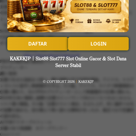
師が動いた。
見事、彼の活躍で大阪の街に平和が訪れた・・・が
令和5年 夏・・・陰陽師の死によって再び「赤い女」の封印が解かれよう
としていた
「赤い女」を再び封印させるのはあなたです。
SCHEDULE and TICKET
スケジュール・チケット販売
7月23日（日）〜8月20日（日）
DAFTAR
LOGIN
チケット販売
Livepocket ticket
7月23日（日）〜8月20日（日）
https://t.livepocket.jp/t/akaionna2
KAKEKJP | Slot88 Slot777 Slot Online Gacor & Slot Dana
PROFILE
制作実行委員会プロフィール
Server Stabil
プロデューサー
溝口 稔和
京都で生まれ高校まで育つ、慶応義塾大学文学部卒業後、アメリカ、ロスア
© COPYRIGHT 2026
|
KAKEKJP
ンゼルスに留学し映画製作を学ぶ。その後、アメリカ、カナダで映像関係の
仕事に携わり、主にVFXのプロデューサーとして映像製作の仕事に関わる。
2018年日本に帰国し故郷の京都でインバウンド向のビジネスをはじめるも、
コロナ禍で頓挫。その後「京都オカルト商会」を立ち上げ、同じ場所でお化
け屋敷を始める。幼少期より怖い話には興味があったが、最近では不思議系
の話を好む。
ACTOR
アクタープロフィール
女優であり怪談師 ホラープランナー
Coco(ココ)